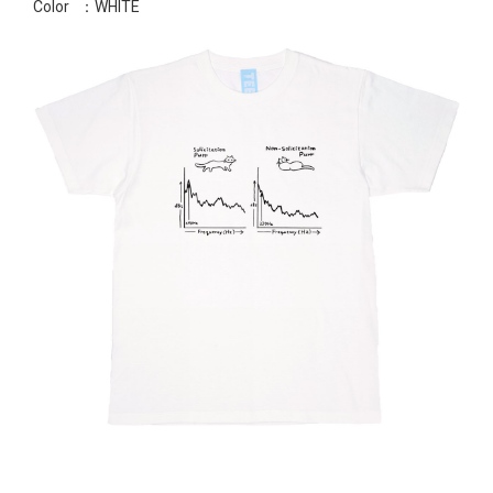
Color
：WHITE