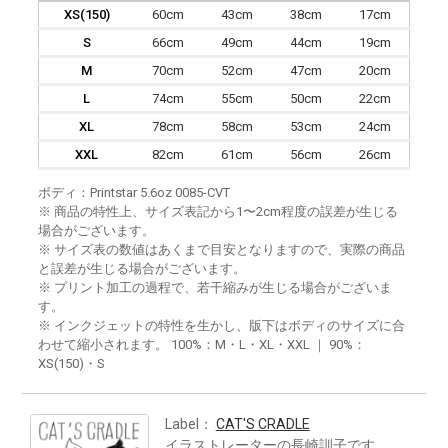
XS(150)
60cm
43cm
38cm
17cm
S
66cm
49cm
44cm
19cm
M
70cm
52cm
47cm
20cm
L
74cm
55cm
50cm
22cm
XL
78cm
58cm
53cm
24cm
XXL
82cm
61cm
56cm
26cm
ボディ：Printstar 5.6oz 0085-CVT
※ 商品の特性上、サイズ表記から1〜2cm程度の誤差が生じる
場合がございます。
※ サイズ表の数値はあくまで目安となりますので、実際の商品
と誤差が生じる場合がございます。
※ プリント加工の過程で、若干縮みが生じる場合がございま
す。
※ インクジェットの特性を生かし、版下はボディのサイズに合
わせて縮小されます。 100%：M・L・XL・XXL ｜ 90%：
XS(150)・S
Label：
CAT'S CRADLE
イラストレーターの長崎訓子です。