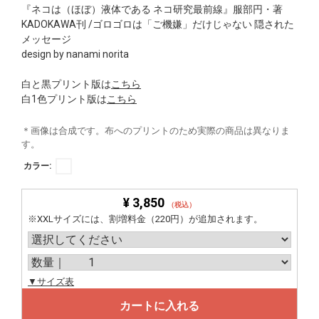
『ネコは（ほぼ）液体である ネコ研究最前線』服部円・著
KADOKAWA刊 /ゴロゴロは「ご機嫌」だけじゃない 隠された
メッセージ
design by nanami norita
白と黒プリント版は
こちら
白1色プリント版は
こちら
＊画像は合成です。布へのプリントのため実際の商品は異なりま
す。
カラー:
¥ 3,850
（税込）
※XXLサイズには、割増料金（220円）が追加されます。
▼サイズ表
カートに入れる