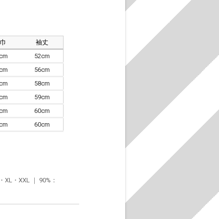
肩巾
袖丈
8cm
52cm
4cm
56cm
7cm
58cm
0cm
59cm
3cm
60cm
6cm
60cm
・XXL ｜ 90%：