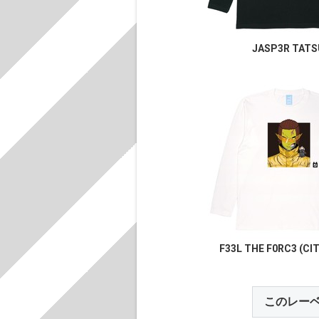
JASP3R TATS
F33L THE F0RC3 (CI
このレー