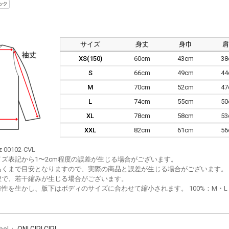
サイズ
身丈
身巾
XS(150)
60cm
43cm
3
S
66cm
49cm
4
M
70cm
52cm
4
L
74cm
55cm
5
XL
78cm
58cm
5
XXL
82cm
61cm
5
z 00102-CVL
イズ表記から1〜2cm程度の誤差が生じる場合がございます。
あくまで目安となりますので、実際の商品と誤差が生じる場合がございます。
程で、若干縮みが生じる場合がございます。
性を生かし、版下はボディのサイズに合わせて縮小されます。 100%：M・L・XL
bel：
ONI GIRI GIRI