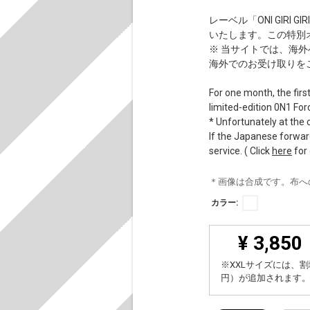
レーベル「ONI GIRI
いたします。この特別オフ
※ 当サイトでは、海
海外でのお受け取りを
For one month, the firs
limited-edition 0N1 For
* Unfortunately at the c
If the Japanese forward
service. ( Click
here
for 
＊画像は合成です。布へ
カラー:
¥ 3,850
※XXLサイズには、割
円）が追加されます