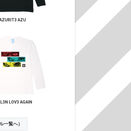
AZURIT3 AZU
LL3N LOV3 AGAIN
ル一覧へ）