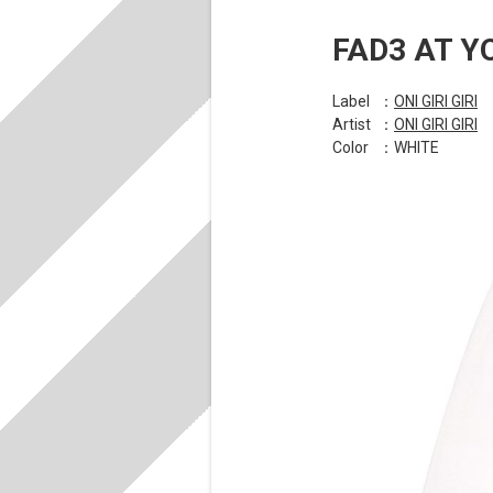
FAD3 AT Y
Label
：
ONI GIRI GIRI
Artist
：
ONI GIRI GIRI
Color
：WHITE