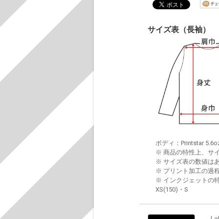
サイズ表（長袖）
ボディ：Printstar 5.6o
※ 商品の特性上、サ
※ サイズ表の数値は
※ プリント加工の過
※ インクジェットの特
XS(150)・S
La