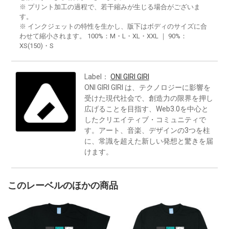
※ プリント加工の過程で、若干縮みが生じる場合がございま
す。
※ インクジェットの特性を生かし、版下はボディのサイズに合
わせて縮小されます。 100%：M・L・XL・XXL ｜ 90%：
XS(150)・S
Label：
ONI GIRI GIRI
ONI GIRI GIRI は、テクノロジーに影響を
受けた現代社会で、創造力の限界を押し
広げることを目指す、Web3.0を中心と
したクリエイティブ・コミュニティで
す。アート、音楽、デザインの3つを柱
に、常識を超えた新しい発想と驚きを届
けます。
このレーベルのほかの商品