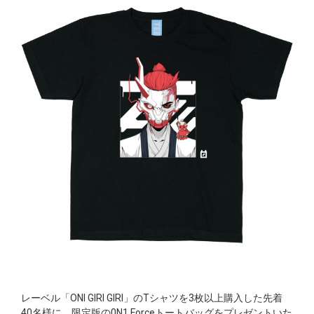
レーベル「ONI GIRI GIRI」のTシャツを3枚以上購入した先着
40名様に、限定版の0N1 Forceトートバッグをプレゼントいた