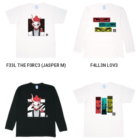
F33L THE F0RC3 (JASPER M)
F4LL3N LOV3