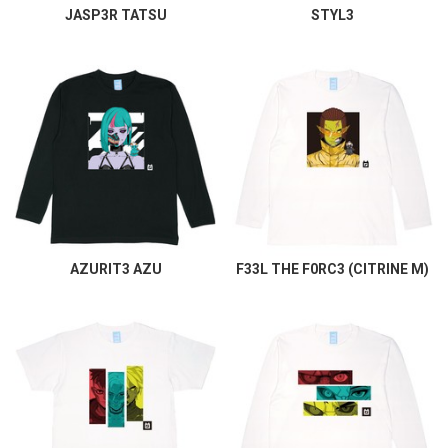
JASP3R TATSU
STYL3
AZURIT3 AZU
F33L THE F0RC3 (CITRINE M)