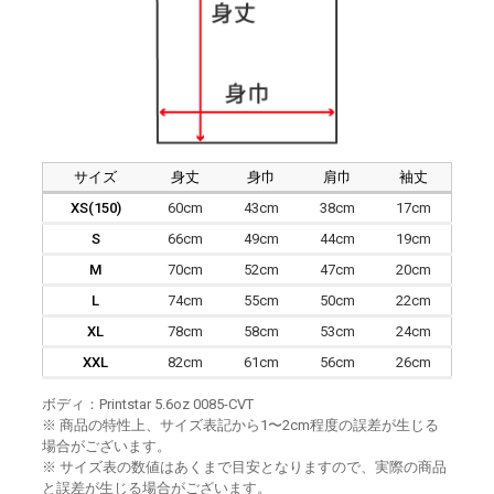
サイズ
身丈
身巾
肩巾
袖丈
XS(150)
60cm
43cm
38cm
17cm
S
66cm
49cm
44cm
19cm
M
70cm
52cm
47cm
20cm
L
74cm
55cm
50cm
22cm
XL
78cm
58cm
53cm
24cm
XXL
82cm
61cm
56cm
26cm
ボディ：Printstar 5.6oz 0085-CVT
※ 商品の特性上、サイズ表記から1〜2cm程度の誤差が生じる
場合がございます。
※ サイズ表の数値はあくまで目安となりますので、実際の商品
と誤差が生じる場合がございます。