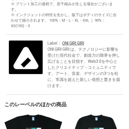
※ プリント加工の過程で、若干縮みが生じる場合がございま
す。
※ インクジェットの特性を生かし、版下はボディのサイズに合
わせて縮小されます。 100%：M・L・XL・XXL ｜ 90%：
XS(150)・S
Label：
ONI GIRI GIRI
ONI GIRI GIRI は、テクノロジーに影響を
受けた現代社会で、創造力の限界を押し
広げることを目指す、Web3.0を中心と
したクリエイティブ・コミュニティで
す。アート、音楽、デザインの3つを柱
に、常識を超えた新しい発想と驚きを届
けます。
このレーベルのほかの商品