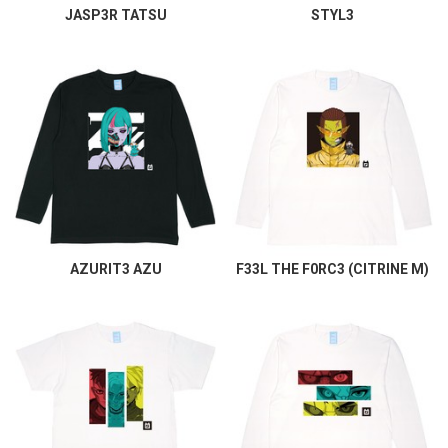
JASP3R TATSU
STYL3
AZURIT3 AZU
F33L THE F0RC3 (CITRINE M)