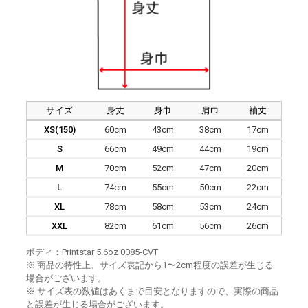
サイズ
身丈
身巾
肩巾
袖丈
XS(150)
60cm
43cm
38cm
17cm
S
66cm
49cm
44cm
19cm
M
70cm
52cm
47cm
20cm
L
74cm
55cm
50cm
22cm
XL
78cm
58cm
53cm
24cm
XXL
82cm
61cm
56cm
26cm
ボディ：Printstar 5.6oz 0085-CVT
※ 商品の特性上、サイズ表記から1〜2cm程度の誤差が生じる
場合がございます。
※ サイズ表の数値はあくまで目安となりますので、実際の商品
と誤差が生じる場合がございます。