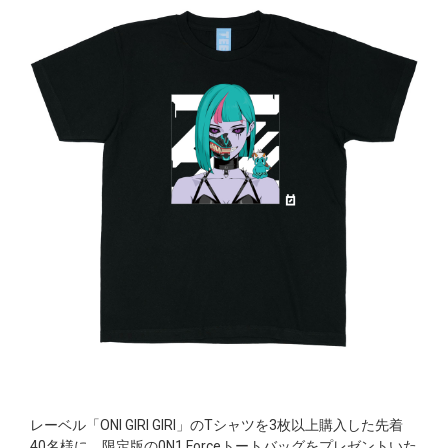
レーベル「ONI GIRI GIRI」のTシャツを3枚以上購入した先着
40名様に、限定版の0N1 Forceトートバッグをプレゼントいた