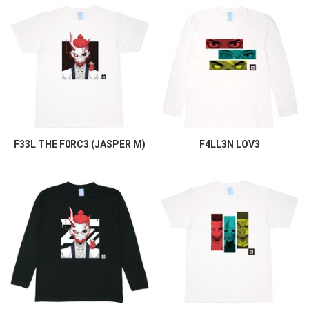
F33L THE F0RC3 (JASPER M)
F4LL3N LOV3