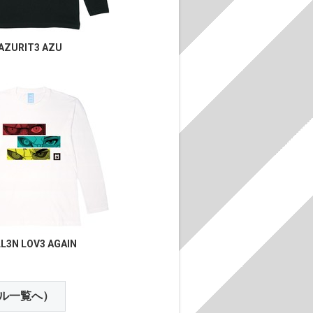
AZURIT3 AZU
LL3N LOV3 AGAIN
ル一覧へ）