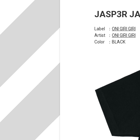
JASP3R J
Label
：
ONI GIRI GIRI
Artist
：
ONI GIRI GIRI
Color
：BLACK