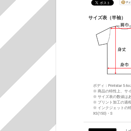
サイズ表（半袖）
ボディ：Printstar 5.6o
※ 商品の特性上、サ
※ サイズ表の数値は
※ プリント加工の過
※ インクジェットの特
XS(150)・S
La