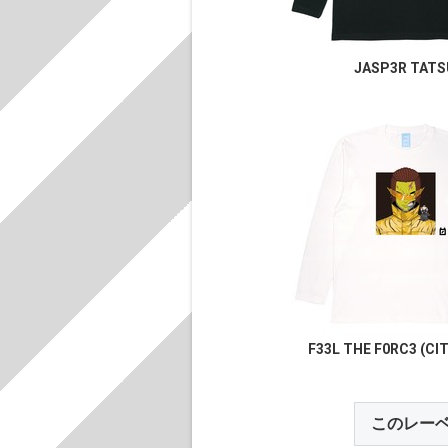
JASP3R TATS
F33L THE F0RC3 (CI
このレー