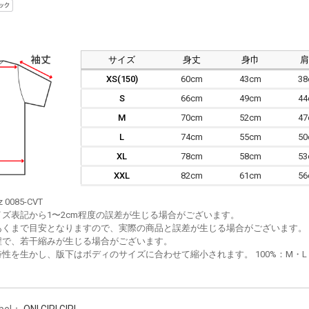
サイズ
身丈
身巾
XS(150)
60cm
43cm
3
S
66cm
49cm
4
M
70cm
52cm
4
L
74cm
55cm
5
XL
78cm
58cm
5
XXL
82cm
61cm
5
z 0085-CVT
イズ表記から1〜2cm程度の誤差が生じる場合がございます。
あくまで目安となりますので、実際の商品と誤差が生じる場合がございます。
程で、若干縮みが生じる場合がございます。
性を生かし、版下はボディのサイズに合わせて縮小されます。 100%：M・L・XL
bel：
ONI GIRI GIRI