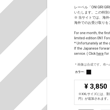
レーベル「ONI GIRI
いたします。この特別オフ
※ 当サイトでは、海
海外でのお受け取りを
For one month, the firs
limited-edition 0N1 For
* Unfortunately at the c
If the Japanese forward
service. ( Click
here
for 
＊画像は合成です。布へ
カラー:
¥ 3,850
※XXLサイズには、割
円）が追加されます