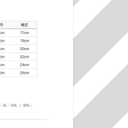
肩巾
袖丈
8cm
17cm
4cm
19cm
7cm
20cm
0cm
22cm
3cm
24cm
6cm
26cm
・XXL ｜ 90%：