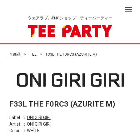
Menu
ウェアラブルPNGショップ ティーパーティー
全商品
TEE
F33L THE F0RC3 (AZURITE M)
F33L THE F0RC3 (AZURITE M)
Label
：
ONI GIRI GIRI
Artist
：
ONI GIRI GIRI
Color
：WHITE