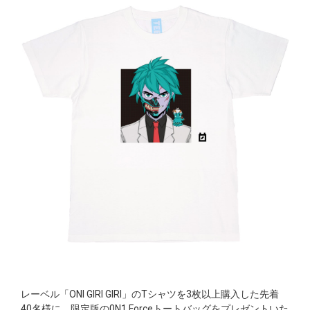
レーベル「ONI GIRI GIRI」のTシャツを3枚以上購入した先着
40名様に、限定版の0N1 Forceトートバッグをプレゼントいた