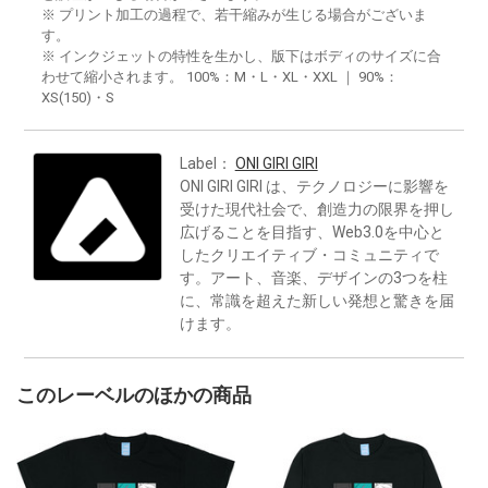
※ プリント加工の過程で、若干縮みが生じる場合がございま
す。
※ インクジェットの特性を生かし、版下はボディのサイズに合
わせて縮小されます。 100%：M・L・XL・XXL ｜ 90%：
XS(150)・S
Label：
ONI GIRI GIRI
ONI GIRI GIRI は、テクノロジーに影響を
受けた現代社会で、創造力の限界を押し
広げることを目指す、Web3.0を中心と
したクリエイティブ・コミュニティで
す。アート、音楽、デザインの3つを柱
に、常識を超えた新しい発想と驚きを届
けます。
このレーベルのほかの商品