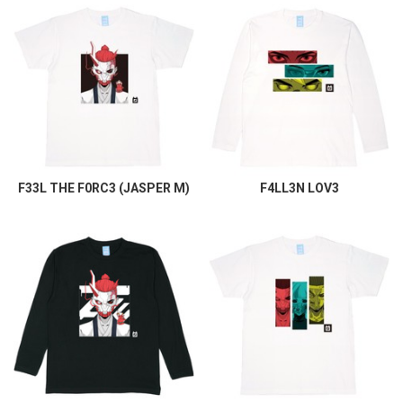
F33L THE F0RC3 (JASPER M)
F4LL3N LOV3