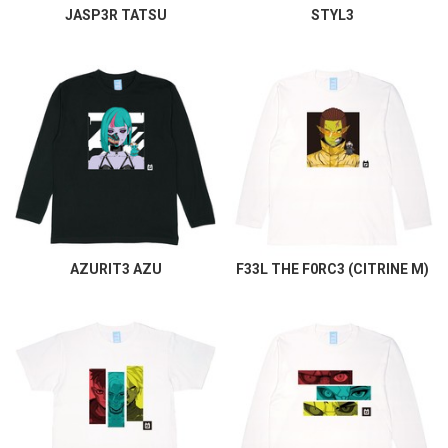
JASP3R TATSU
STYL3
AZURIT3 AZU
F33L THE F0RC3 (CITRINE M)