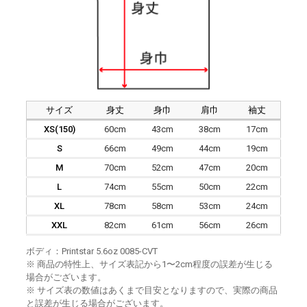
サイズ
身丈
身巾
肩巾
袖丈
XS(150)
60cm
43cm
38cm
17cm
S
66cm
49cm
44cm
19cm
M
70cm
52cm
47cm
20cm
L
74cm
55cm
50cm
22cm
XL
78cm
58cm
53cm
24cm
XXL
82cm
61cm
56cm
26cm
ボディ：Printstar 5.6oz 0085-CVT
※ 商品の特性上、サイズ表記から1〜2cm程度の誤差が生じる
場合がございます。
※ サイズ表の数値はあくまで目安となりますので、実際の商品
と誤差が生じる場合がございます。