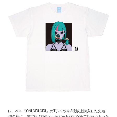
レーベル「ONI GIRI GIRI」のTシャツを3枚以上購入した先着
40名様に、限定版の0N1 Forceトートバッグをプレゼントいた