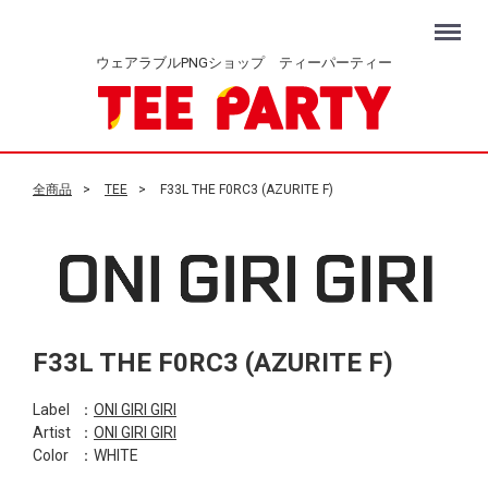
Menu
ウェアラブルPNGショップ ティーパーティー
全商品
TEE
F33L THE F0RC3 (AZURITE F)
F33L THE F0RC3 (AZURITE F)
Label
：
ONI GIRI GIRI
Artist
：
ONI GIRI GIRI
Color
：WHITE