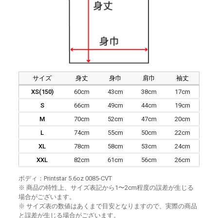
サイズ
身丈
身巾
肩巾
袖丈
XS(150)
60cm
43cm
38cm
17cm
S
66cm
49cm
44cm
19cm
M
70cm
52cm
47cm
20cm
L
74cm
55cm
50cm
22cm
XL
78cm
58cm
53cm
24cm
XXL
82cm
61cm
56cm
26cm
ボディ：Printstar 5.6oz 0085-CVT
※ 商品の特性上、サイズ表記から1〜2cm程度の誤差が生じる
場合がございます。
※ サイズ表の数値はあくまで目安となりますので、実際の商品
と誤差が生じる場合がございます。