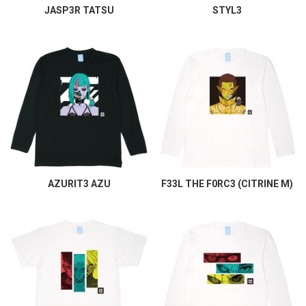
JASP3R TATSU
STYL3
AZURIT3 AZU
F33L THE F0RC3 (CITRINE M)