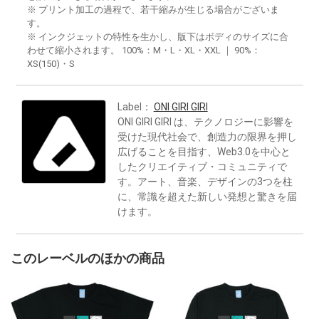
※ プリント加工の過程で、若干縮みが生じる場合がございま
す。
※ インクジェットの特性を生かし、版下はボディのサイズに合
わせて縮小されます。 100%：M・L・XL・XXL ｜ 90%：
XS(150)・S
Label：
ONI GIRI GIRI
ONI GIRI GIRI は、テクノロジーに影響を
受けた現代社会で、創造力の限界を押し
広げることを目指す、Web3.0を中心と
したクリエイティブ・コミュニティで
す。アート、音楽、デザインの3つを柱
に、常識を超えた新しい発想と驚きを届
けます。
このレーベルのほかの商品