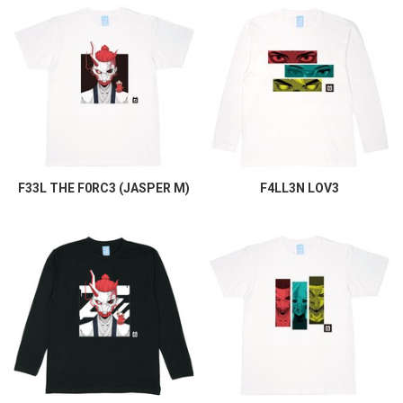
F33L THE F0RC3 (JASPER M)
F4LL3N LOV3