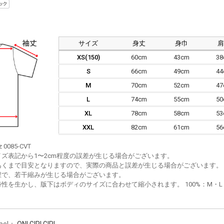
サイズ
身丈
身巾
XS(150)
60cm
43cm
3
S
66cm
49cm
4
M
70cm
52cm
4
L
74cm
55cm
5
XL
78cm
58cm
5
XXL
82cm
61cm
5
z 0085-CVT
イズ表記から1〜2cm程度の誤差が生じる場合がございます。
あくまで目安となりますので、実際の商品と誤差が生じる場合がございます。
程で、若干縮みが生じる場合がございます。
性を生かし、版下はボディのサイズに合わせて縮小されます。 100%：M・L・XL
bel：
ONI GIRI GIRI