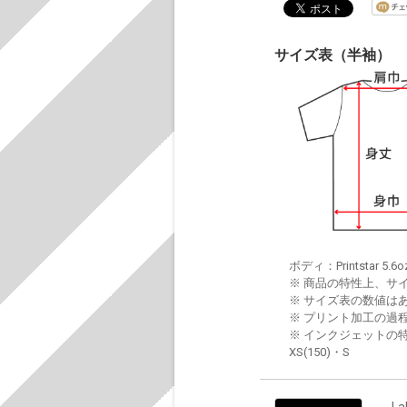
サイズ表（半袖）
ボディ：Printstar 5.6o
※ 商品の特性上、サ
※ サイズ表の数値は
※ プリント加工の過
※ インクジェットの特
XS(150)・S
La