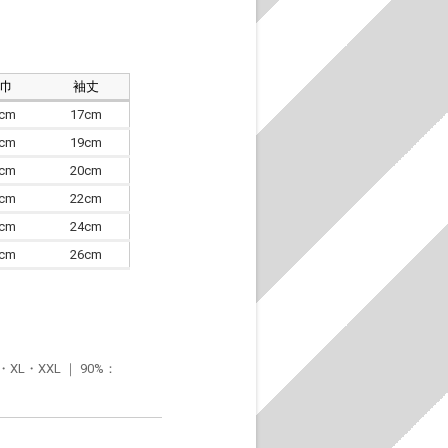
肩巾
袖丈
8cm
17cm
4cm
19cm
7cm
20cm
0cm
22cm
3cm
24cm
6cm
26cm
・XXL ｜ 90%：