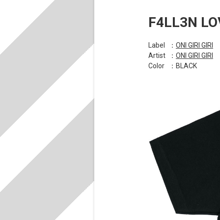
F4LL3N LO
Label
：
ONI GIRI GIRI
Artist
：
ONI GIRI GIRI
Color
：BLACK