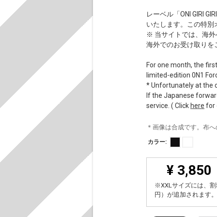
レーベル「ONI GIRI
いたします。この特別オフ
※ 当サイトでは、海
海外でのお受け取りを
For one month, the firs
limited-edition 0N1 For
* Unfortunately at the c
If the Japanese forward
service. ( Click
here
for 
＊画像は合成です。布へ
カラー:
¥ 3,850
※XXLサイズには、割
円）が追加されます