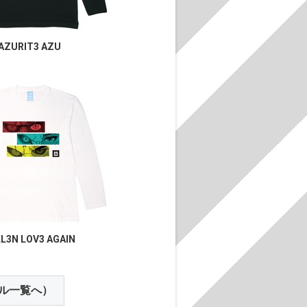
AZURIT3 AZU
LL3N LOV3 AGAIN
ル一覧へ）