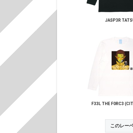
JASP3R TATS
F33L THE F0RC3 (CI
このレー