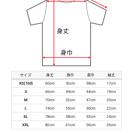
サイズ
身丈
身巾
肩巾
袖丈
XS(150)
60cm
43cm
38cm
17cm
S
66cm
49cm
44cm
19cm
M
70cm
52cm
47cm
20cm
L
74cm
55cm
50cm
22cm
XL
78cm
58cm
53cm
24cm
XXL
82cm
61cm
56cm
26cm