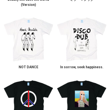
(Version)
NOT DANCE
In sorrow, seek happiness.