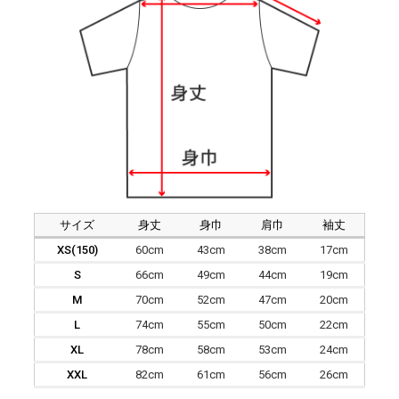
サイズ
身丈
身巾
肩巾
袖丈
XS(150)
60cm
43cm
38cm
17cm
S
66cm
49cm
44cm
19cm
M
70cm
52cm
47cm
20cm
L
74cm
55cm
50cm
22cm
XL
78cm
58cm
53cm
24cm
XXL
82cm
61cm
56cm
26cm