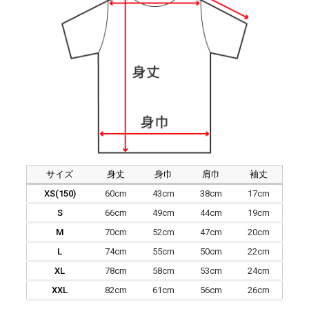
サイズ
身丈
身巾
肩巾
袖丈
XS(150)
60cm
43cm
38cm
17cm
S
66cm
49cm
44cm
19cm
M
70cm
52cm
47cm
20cm
L
74cm
55cm
50cm
22cm
XL
78cm
58cm
53cm
24cm
XXL
82cm
61cm
56cm
26cm