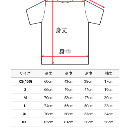
サイズ
身丈
身巾
肩巾
袖丈
XS(150)
60cm
43cm
38cm
17cm
S
66cm
49cm
44cm
19cm
M
70cm
52cm
47cm
20cm
L
74cm
55cm
50cm
22cm
XL
78cm
58cm
53cm
24cm
XXL
82cm
61cm
56cm
26cm