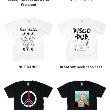
(Version)
NOT DANCE
In sorrow, seek happiness.