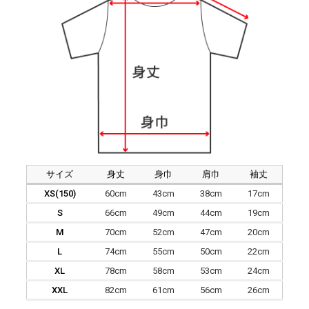
サイズ
身丈
身巾
肩巾
袖丈
XS(150)
60cm
43cm
38cm
17cm
S
66cm
49cm
44cm
19cm
M
70cm
52cm
47cm
20cm
L
74cm
55cm
50cm
22cm
XL
78cm
58cm
53cm
24cm
XXL
82cm
61cm
56cm
26cm