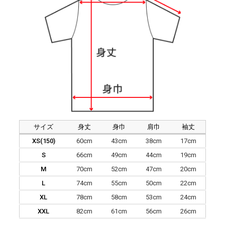
サイズ
身丈
身巾
肩巾
袖丈
XS(150)
60cm
43cm
38cm
17cm
S
66cm
49cm
44cm
19cm
M
70cm
52cm
47cm
20cm
L
74cm
55cm
50cm
22cm
XL
78cm
58cm
53cm
24cm
XXL
82cm
61cm
56cm
26cm