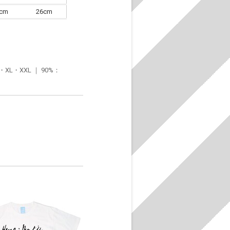
6cm
26cm
・XXL ｜ 90%：