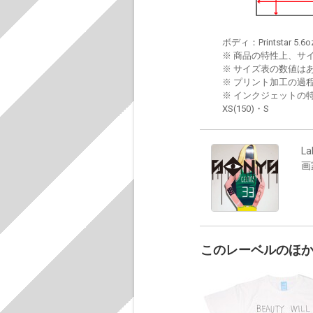
ボディ：Printstar 5.6o
※ 商品の特性上、サ
※ サイズ表の数値は
※ プリント加工の過
※ インクジェットの特
XS(150)・S
La
画
このレーベルのほ