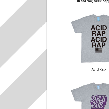
In sorrow, seek hap
Acid Rap