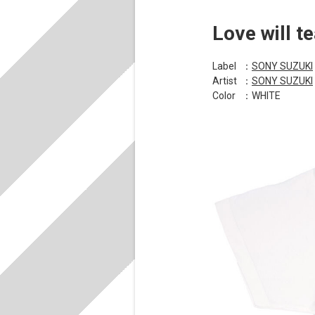
Love will t
Label
：
SONY SUZUKI
Artist
：
SONY SUZUKI
Color
：WHITE