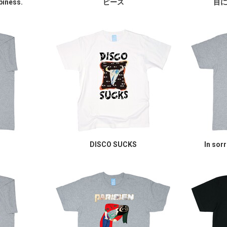
piness.
ピース
目
DISCO SUCKS
In sor