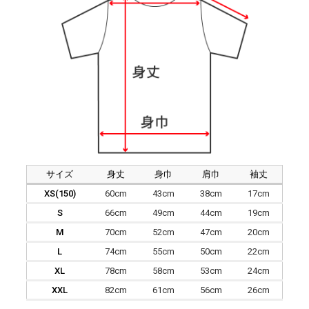
サイズ
身丈
身巾
肩巾
袖丈
XS(150)
60cm
43cm
38cm
17cm
S
66cm
49cm
44cm
19cm
M
70cm
52cm
47cm
20cm
L
74cm
55cm
50cm
22cm
XL
78cm
58cm
53cm
24cm
XXL
82cm
61cm
56cm
26cm