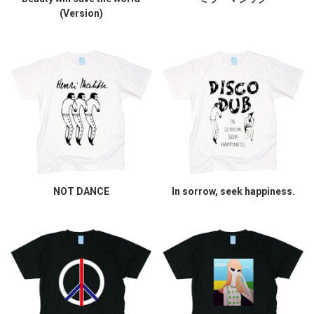
(Version)
NOT DANCE
In sorrow, seek happiness.