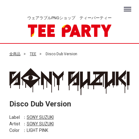
Menu
ウェアラブルPNGショップ ティーパーティー
全商品
TEE
Disco Dub Version
Disco Dub Version
Label
：
SONY SUZUKI
Artist
：
SONY SUZUKI
Color
：LIGHT PINK