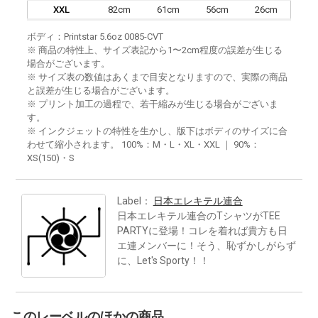
XXL
82cm
61cm
56cm
26cm
ボディ：Printstar 5.6oz 0085-CVT
※ 商品の特性上、サイズ表記から1〜2cm程度の誤差が生じる
場合がございます。
※ サイズ表の数値はあくまで目安となりますので、実際の商品
と誤差が生じる場合がございます。
※ プリント加工の過程で、若干縮みが生じる場合がございま
す。
※ インクジェットの特性を生かし、版下はボディのサイズに合
わせて縮小されます。 100%：M・L・XL・XXL ｜ 90%：
XS(150)・S
Label：
日本エレキテル連合
日本エレキテル連合のTシャツがTEE
PARTYに登場！コレを着れば貴方も日
エ連メンバーに！そう、恥ずかしがらず
に、Let's Sporty！！
このレーベルのほかの商品