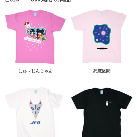
にゅ～じんじゃあ
死電区間