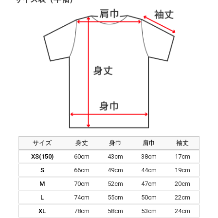
サイズ
身丈
身巾
肩巾
袖丈
XS(150)
60cm
43cm
38cm
17cm
S
66cm
49cm
44cm
19cm
M
70cm
52cm
47cm
20cm
L
74cm
55cm
50cm
22cm
XL
78cm
58cm
53cm
24cm