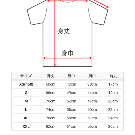
サイズ
身丈
身巾
肩巾
袖丈
XS(150)
60cm
43cm
38cm
17cm
S
66cm
49cm
44cm
19cm
M
70cm
52cm
47cm
20cm
L
74cm
55cm
50cm
22cm
XL
78cm
58cm
53cm
24cm
XXL
82cm
61cm
56cm
26cm