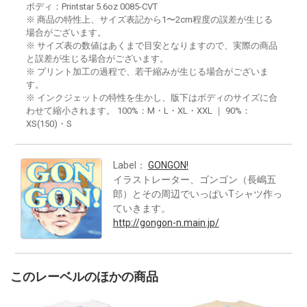
ボディ：Printstar 5.6oz 0085-CVT
※ 商品の特性上、サイズ表記から1〜2cm程度の誤差が生じる
場合がございます。
※ サイズ表の数値はあくまで目安となりますので、実際の商品
と誤差が生じる場合がございます。
※ プリント加工の過程で、若干縮みが生じる場合がございま
す。
※ インクジェットの特性を生かし、版下はボディのサイズに合
わせて縮小されます。 100%：M・L・XL・XXL ｜ 90%：
XS(150)・S
Label：
GONGON!
イラストレーター、ゴンゴン（長嶋五
郎）とその周辺でいっぱいTシャツ作っ
ていきます。
http://gongon-n.main.jp/
このレーベルのほかの商品