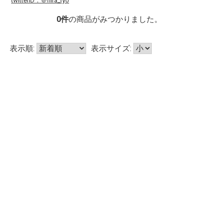
twitterID：
＠hira_ryo
0
件
の商品がみつかりました。
表示順:
表示サイズ: