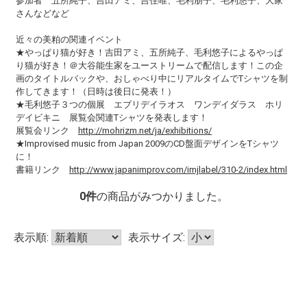
参加者 五所純子、吉田アミ、吉住唯、毛利朋子、毛利悠子、大家
さんなどなど
近々の美粕の関連イベント
★やっぱり猫が好き！吉田アミ、五所純子、毛利悠子によるやっぱ
り猫が好き！＠大谷能生家をユーストリームで配信します！この企
画のタイトルバックや、おしゃべり中にリアルタイムでTシャツを制
作してきます！（日時は後日に発表！）
★毛利悠子３つの個展 エブリデイラオス ワンデイダラス ホリ
デイビキニ 展覧会関連Tシャツを発表します！
展覧会リンク
http://mohrizm.net/ja/exhibitions/
★Improvised music from Japan 2009のCD盤面デザインをTシャツ
に！
書籍リンク
http://www.japanimprov.com/imjlabel/310-2/index.html
0
件
の商品がみつかりました。
表示順:
表示サイズ: