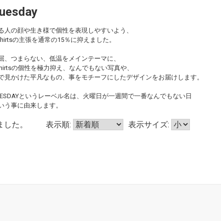
uesday
る人の顔や生き様で個性を表現しやすいよう、
-shirtsの主張を通常の15％に抑えました。
屈、つまらない、低温をメインテーマに、
-shirtsの個性を極力抑え、なんでもない写真や、
で見かけた平凡なもの、事をモチーフにしたデザインをお届けします。
UESDAYというレーベル名は、火曜日が一週間で一番なんでもない日
いう事に由来します。
ました。
表示順:
表示サイズ: