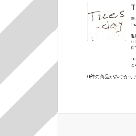
T
着
T
退
t
街
T
と
0
件
の商品がみつかり